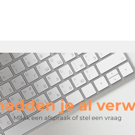
adden je al ver
Maak een afspraak of stel een vraag